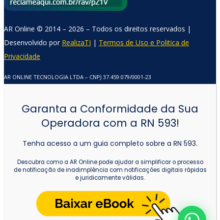
AR Online © 2014 – 2026 – Todos os direitos reservados |
Comercial AR Online
Desenvolvido por
RealizaTI
|
Termos de Uso e Politica de
Privacidade
Online agora
AR ONLINE TECNOLOGIA LTDA – CNPJ 37.459.079/0001-23
Garanta a Conformidade da Sua
Operadora com a RN 593!
Tenha acesso a um guia completo sobre a RN 593.
Descubra como a AR Online pode ajudar a simplificar o processo
de notificação de inadimplência com notificações digitais rápidas
e juridicamente válidas.