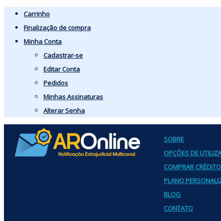
Carrinho
Finalização de compra
Minha Conta
Cadastrar-se
Editar Conta
Pedidos
Minhas Assinaturas
Alterar Senha
SOBRE
OPÇÕES DE UTILIZ
COMPRAR CRÉDIT
PLANO PERSONALI
BLOG
CONTATO