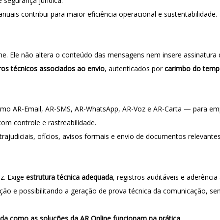
e segurança jurídica.
ais contribui para maior eficiência operacional e sustentabilidade.
e. Ele não altera o conteúdo das mensagens nem insere assinatura di
tros técnicos associados ao envio
, autenticados por
carimbo do tempo
como AR-Email, AR-SMS, AR-WhatsApp, AR-Voz e AR-Carta — para empre
com controle e rastreabilidade.
ajudiciais, ofícios, avisos formais e envio de documentos relevantes
z. Exige
estrutura técnica adequada
, registros auditáveis e aderência
ão e possibilitando a geração de prova técnica da comunicação, sem 
nda como as soluções da AR Online funcionam na prática
.