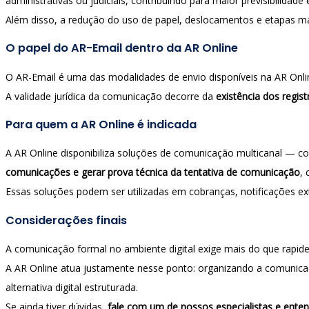
administrativas ou judiciais, contribuindo para maior previsibilidade 
Além disso, a redução do uso de papel, deslocamentos e etapas manu
O papel do AR-Email dentro da AR Online
O AR-Email é uma das modalidades de envio disponíveis na AR Onlin
A validade jurídica da comunicação decorre da
existência dos regis
Para quem a AR Online é indicada
A AR Online disponibiliza soluções de comunicação multicanal — 
comunicações e gerar prova técnica da tentativa de comunicação
, 
Essas soluções podem ser utilizadas em cobranças, notificações extr
Considerações finais
A comunicação formal no ambiente digital exige mais do que rapide
A AR Online atua justamente nesse ponto: organizando a comunicaç
alternativa digital estruturada.
Se ainda tiver dúvidas,
fale com um de nossos especialistas e ente