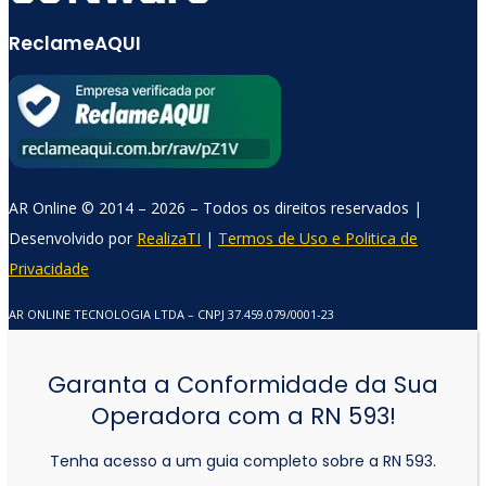
ReclameAQUI
AR Online © 2014 – 2026 – Todos os direitos reservados |
Comercial AR Online
Desenvolvido por
RealizaTI
|
Termos de Uso e Politica de
Online agora
Privacidade
AR ONLINE TECNOLOGIA LTDA – CNPJ 37.459.079/0001-23
Garanta a Conformidade da Sua
Operadora com a RN 593!
Tenha acesso a um guia completo sobre a RN 593.