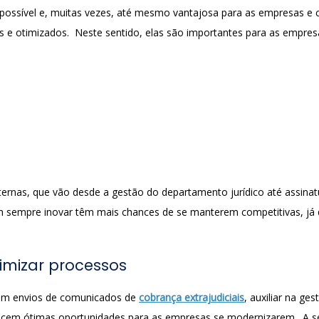
 possível e, muitas vezes, até mesmo vantajosa para as empresas e c
s e otimizados. Neste sentido, elas são importantes para as empres
ternas, que vão desde a gestão do departamento jurídico até assinatu
m sempre inovar têm mais chances de se manterem competitivas, já 
timizar processos
m envios de comunicados de
cobrança extrajudiciais
, auxiliar na ge
ecem ótimas oportunidades para as empresas se modernizarem. A seg