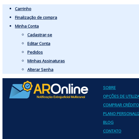
Carrinho
Finalização de compra
Minha Conta
Cadastrar-se
Editar Conta
Pedidos
Minhas Assinaturas
Alterar Senha
SOBRE
OPÇÕES DE UTILIZ
COMPRAR CRÉDIT
PLANO PERSONALI
BLOG
CONTATO