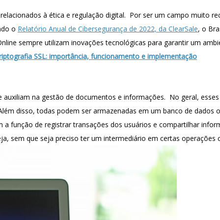
relacionados à ética e regulação digital. Por ser um campo muito r
undo o
Relatório Anual de Cibersegurança de 2022, da ClearSale
, o Br
line sempre utilizam inovações tecnológicas para garantir um ambi
riptografia SSL: importância, funcionamento e implementação
ue auxiliam na gestão de documentos e informações. No geral, esses
 Além disso, todas podem ser armazenadas em um banco de dados ou
em a função de registrar transações dos usuários e compartilhar info
eja, sem que seja preciso ter um intermediário em certas operações 