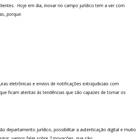
lientes. Hoje em dia, inovar no campo jurídico tem a ver com
as, porque:
ras eletrônicas e envios de notificações extrajudiciais com
que ficam atentas às tendências que são capazes de tornar os
stão departamento jurídico, possibilitar a autenticação digital e muito
uir, vamos falar sobre 7 inovações, que são: